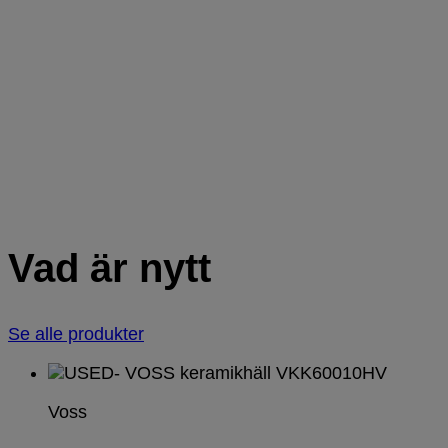
Spis, ugn och mikrovågsugn
Kyl & frys
Vad är nytt
Se alle produkter
Voss