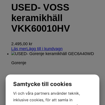
USED- VOSS
keramikhäll
VKK60010HV
2.495,00
kr
Läs mer
Lägg till i kundvagn
Gorenje
USED- Gorenje
Samtycke till cookies
keramikhäll
Vi och våra partners använder teknik,
GEC6A40WD
inklusive cookies, för att samla in