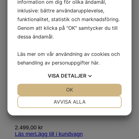
information om dig för olika ändamål,
inklusive: bättre användarupplevelse,
2.449,00
kr
funktionalitet, statistik och marknadsföring.
Läs mer
Lägg till i kundvagn
Genom att klicka på "OK" samtycker du till
dessa ändamål.
Siemens
Läs mer om vår användning av cookies och
USED- Siemens
behandling av personuppgifter
här
.
undermonterad
VISA
DETALJER
diskmaskin
JA
NEJ
OK
JA
NEJ
NÖDVÄNDIG
INSTÄLLNINGAR
AVVISA ALLA
SN43HW33VS
JA
NEJ
JA
NEJ
MARKNADSFÖRING
STATISTIK
2.499,00
kr
Läs mer
Lägg till i kundvagn