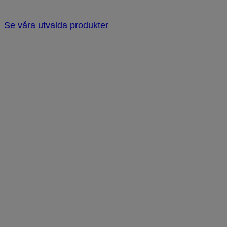
Se våra utvalda produkter
Diskmaskin
Tvätt och tork