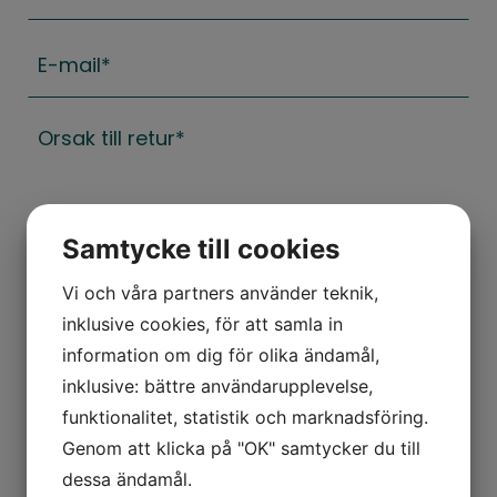
E-
mail
(Påkrævet)
Orsak
till
retur
(Påkrævet)
Samtycke till cookies
Orsak till retur*
(Påkrævet)
Vi och våra partners använder teknik,
inklusive cookies, för att samla in
information om dig för olika ändamål,
inklusive: bättre användarupplevelse,
Maks. filstørrelse: 64 MB.
funktionalitet, statistik och marknadsföring.
Bifoga en bild på varan inklusive förpackning
Genom att klicka på "OK" samtycker du till
dessa ändamål.