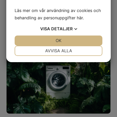
Jag är inte en robot
Läs mer om vår användning av cookies och
behandling av personuppgifter
här
.
VISA
DETALJER
Kontakta oss
JA
NEJ
OK
JA
NEJ
NÖDVÄNDIG
INSTÄLLNINGAR
AVVISA ALLA
JA
NEJ
JA
NEJ
MARKNADSFÖRING
STATISTIK