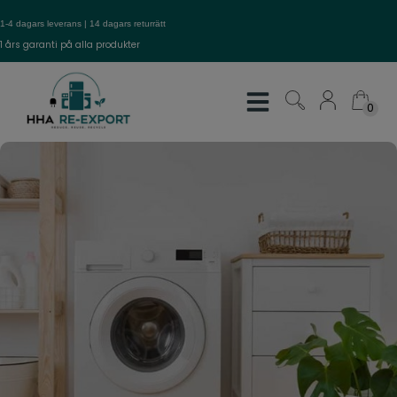
Hop
1-4 dagars leverans | 14 dagars returrätt
til
1 års garanti på alla produkter
indholdet
0
0