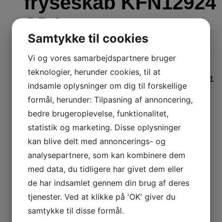
fryseskab KFN12924
SD1
Samtykke til cookies
Vi og vores samarbejdspartnere bruger
3.999
kr.
Læs mere
Tilføj til kurv
teknologier, herunder cookies, til at
indsamle oplysninger om dig til forskellige
Miele
formål, herunder: Tilpasning af annoncering,
bedre brugeroplevelse, funktionalitet,
BRUGT- Miele
statistik og marketing. Disse oplysninger
kan blive delt med annoncerings- og
kølefryseskab KFN
analysepartnere, som kan kombinere dem
med data, du tidligere har givet dem eller
12924 SD1
de har indsamlet gennem din brug af deres
tjenester. Ved at klikke på 'OK' giver du
Spar
5.796
kr.
samtykke til disse formål.