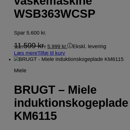
vaskemaskine
WSB363WCSP
Spar
5.600
kr.
11.599
kr.
5.999
kr.
Ekskl. levering
Læs mere
Tilføj til kurv
Miele
BRUGT – Miele
induktionskogeplade
KM6115