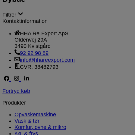
Filtrer
Kontaktinformation
HHA Re-Export ApS
Oldenvej 29A
3490 Kvistgård
92 92 98 89
info@hhareexport.com
CVR: 38482793
Fortryd køb
Produkter
Opvaskemaskine
Vask & tør
Komfur, ovne & mikro
Køl & frys