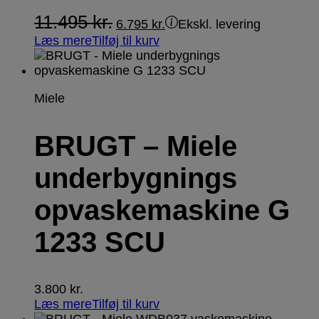
11.495
kr.
6.795
kr.
Ekskl. levering
Læs mere
Tilføj til kurv
Miele
BRUGT – Miele
underbygnings
opvaskemaskine G
1233 SCU
3.800
kr.
Læs mere
Tilføj til kurv