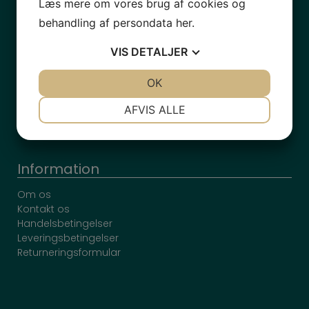
Læs mere om vores brug af cookies og
behandling af persondata
her
.
Produkter
VIS
DETALJER
Opvaskemaskine
Vask & tør
JA
NEJ
OK
JA
NEJ
Komfur, ovne & mikro
NØDVENDIGE
PRÆFERENCER
Køl & frys
AFVIS ALLE
Integrerede produkter
JA
NEJ
JA
NEJ
MARKETING
STATISTIK
Information
Om os
Kontakt os
Handelsbetingelser
Leveringsbetingelser
Returneringsformular