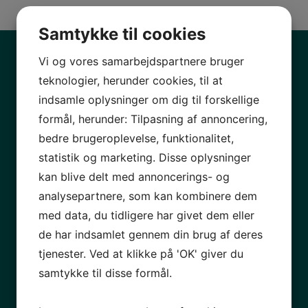
Samtykke til cookies
Vi og vores samarbejdspartnere bruger
Kontaktinformation
teknologier, herunder cookies, til at
HHA Re-Export ApS
indsamle oplysninger om dig til forskellige
Oldenvej 29A
formål, herunder: Tilpasning af annoncering,
3490 Kvistgård
bedre brugeroplevelse, funktionalitet,
92 92 98 89
statistik og marketing. Disse oplysninger
kan blive delt med annoncerings- og
info@hhareexport.com
analysepartnere, som kan kombinere dem
CVR: 38482793
med data, du tidligere har givet dem eller
de har indsamlet gennem din brug af deres
tjenester. Ved at klikke på 'OK' giver du
samtykke til disse formål.
Fortryd køb