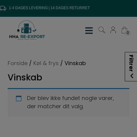
Hop
1-4 DAGES LEVERING | 14 DAGES RETURRET
til
indholdet
0
0
Filtrer
Forside
/
Køl & frys
/
Vinskab
Vinskab
Der blev ikke fundet nogle varer,
der matcher dit valg.