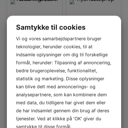
Samtykke til cookies
Vi og vores samarbejdspartnere bruger
teknologier, herunder cookies, til at
indsamle oplysninger om dig til forskellige
formål, herunder: Tilpasning af annoncering,
Tilbehør
Tilbehør
Tilslutningskabel
Hybridstikprop
bedre brugeroplevelse, funktionalitet,
til komfur 1,5M
16A
statistik og marketing. Disse oplysninger
kan blive delt med annoncerings- og
129
kr.
99
kr.
analysepartnere, som kan kombinere dem
med data, du tidligere har givet dem eller
Læs mere
Læs mere
de har indsamlet gennem din brug af deres
Tilføj til kurv
Tilføj til kurv
tjenester. Ved at klikke på 'OK' giver du
samtykke til disse formål.