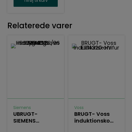
Tilføj til kurv
Relaterede varer
Siemens
Voss
UBRUGT-
BRUGT- Voss
SIEMENS
induktionskomfur
indbygningsovn
ELI14320-HV