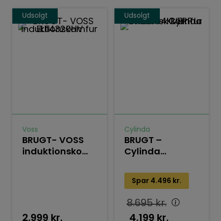
Udsolgt
Udsolgt
Voss
Cylinda
BRUGT- VOSS
BRUGT –
induktionskomfur
Cylinda
ELI14320HV
keramisk
komfur
Spar
4.496
kr.
S6364KVERF
8.695
kr.
2.999
kr.
4.199
kr.