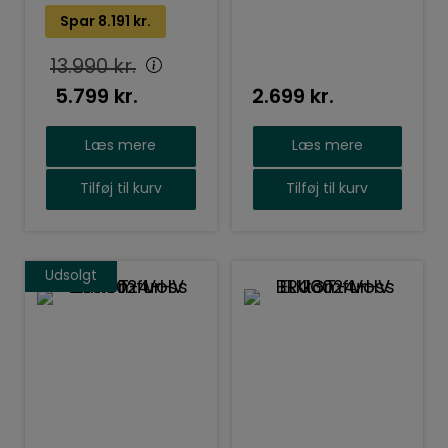
HB672GCS2S/B6
Spar
8.191
kr.
13.990
kr.
5.799
kr.
2.699
kr.
Læs mere
Læs mere
Tilføj til kurv
Tilføj til kurv
Udsolgt