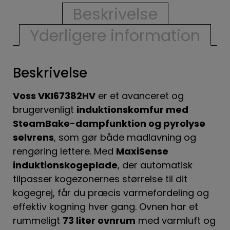
Beskrivelse
Yderligere information
Beskrivelse
Voss VKI67382HV
er et avanceret og
brugervenligt
induktionskomfur med
SteamBake-dampfunktion og pyrolyse
selvrens
, som gør både madlavning og
rengøring lettere. Med
MaxiSense
induktionskogeplade
, der automatisk
tilpasser kogezonernes størrelse til dit
kogegrej, får du præcis varmefordeling og
effektiv kogning hver gang. Ovnen har et
rummeligt
73 liter ovnrum
med varmluft og