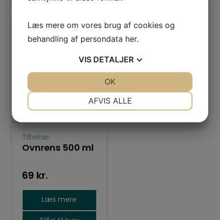
Læs mere om vores brug af cookies og
behandling af persondata
her
.
VIS
DETALJER
JA
NEJ
OK
JA
NEJ
NØDVENDIGE
PRÆFERENCER
AFVIS ALLE
JA
NEJ
JA
NEJ
MARKETING
STATISTIK
Tilbehør
Ovnrens 500 ml
69
kr.
Læs mere