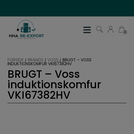
Hop
til
indholdet
0
0
FORSIDE
/
BRANDS
/
VOSS
/
BRUGT – VOSS
INDUKTIONSKOMFUR VKI67382HV
BRUGT – Voss
induktionskomfur
VKI67382HV