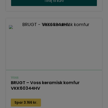
Tilføj til kurv
Voss
BRUGT – Voss keramisk komfur
VKK60344HV
Spar
3.166
kr.