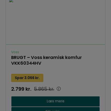
Voss
BRUGT – Voss keramisk komfur
VKK60344HV
Spar
3.066
kr.
2.799
kr.
5.865
kr.
Læs mere