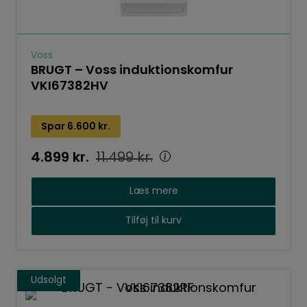
Voss
BRUGT – Voss induktionskomfur
VKI67382HV
Spar
6.600
kr.
4.899
kr.
11.499
kr.
Læs mere
Tilføj til kurv
Udsolgt