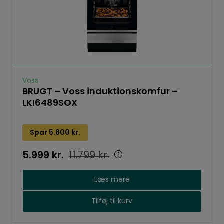
Voss
BRUGT – Voss induktionskomfur –
LKI6489SOX
Spar
5.800
kr.
5.999
kr.
11.799
kr.
Læs mere
Tilføj til kurv