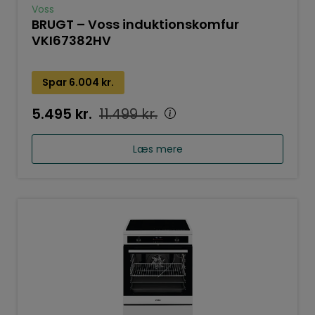
Voss
BRUGT – Voss induktionskomfur
VKI67382HV
Spar
6.004
kr.
5.495
kr.
11.499
kr.
Læs mere