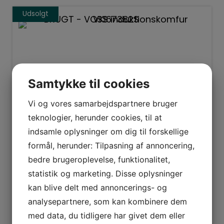
Udsolgt
Samtykke til cookies
Vi og vores samarbejdspartnere bruger
teknologier, herunder cookies, til at
Voss
indsamle oplysninger om dig til forskellige
BRUGT – VOSS induktionskomfur
formål, herunder: Tilpasning af annoncering,
VKI67382S
bedre brugeroplevelse, funktionalitet,
statistik og marketing. Disse oplysninger
Spar
6.000
kr.
kan blive delt med annoncerings- og
analysepartnere, som kan kombinere dem
4.999
kr.
10.999
kr.
med data, du tidligere har givet dem eller