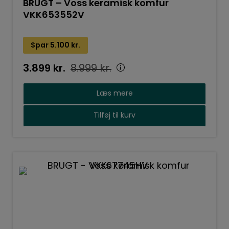
BRUGT – Voss keramisk komfur
VKK653552V
Spar
5.100
kr.
3.899
kr.
8.999
kr.
Læs mere
Tilføj til kurv