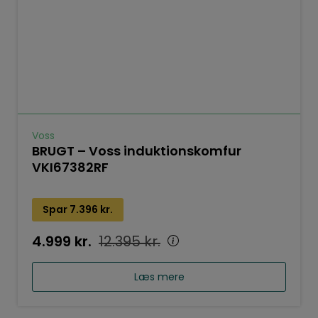
Voss
BRUGT – Voss induktionskomfur
VKI67382RF
Spar
7.396
kr.
4.999
kr.
12.395
kr.
Læs mere