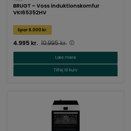
BRUGT – Voss induktionskomfur
VKI65352HV
Spar
6.000
kr.
4.995
kr.
10.995
kr.
Læs mere
Tilføj til kurv