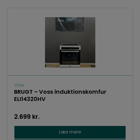
Voss
BRUGT – Voss induktionskomfur
ELI14320HV
2.699
kr.
Læs mere