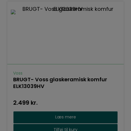
Voss
BRUGT- Voss glaskeramisk komfur
ELK13039HV
2.499
kr.
Læs mere
Tilføj til kurv