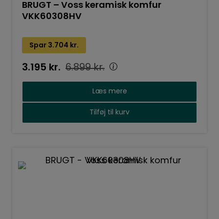
BRUGT – Voss keramisk komfur
VKK60308HV
Spar
3.704
kr.
3.195
kr.
6.899
kr.
Læs mere
Tilføj til kurv