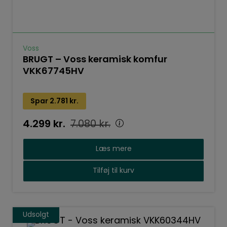
Voss
BRUGT – Voss keramisk komfur
VKK67745HV
Spar
2.781
kr.
4.299
kr.
7.080
kr.
Læs mere
Tilføj til kurv
Udsolgt