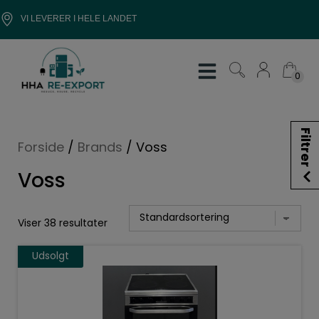
Hop
VI LEVERER I HELE LANDET
til
indholdet
0
0
Filtrer
Forside
/
Brands
/
Voss
Voss
Viser 38 resultater
Udsolgt