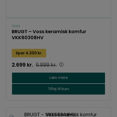
Voss
BRUGT – Voss keramisk komfur
VKK60308HV
Spar
4.200
kr.
2.699
kr.
6.899
kr.
Læs mere
Tilføj til kurv