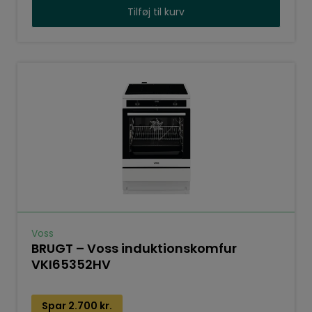
Tilføj til kurv
Voss
BRUGT – Voss induktionskomfur
VKI65352HV
Spar
2.700
kr.