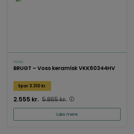
Voss
BRUGT – Voss keramisk VKK60344HV
Spar
3.310
kr.
2.555
kr.
5.865
kr.
Læs mere