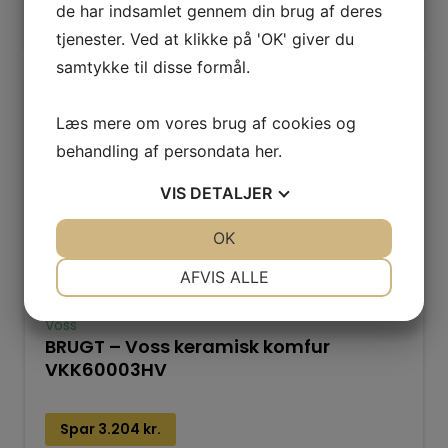
de har indsamlet gennem din brug af deres
Læs mere
tjenester. Ved at klikke på 'OK' giver du
samtykke til disse formål.
Læs mere om vores brug af cookies og
behandling af persondata
her
.
VIS
DETALJER
JA
NEJ
OK
JA
NEJ
NØDVENDIGE
PRÆFERENCER
AFVIS ALLE
JA
NEJ
JA
NEJ
Voss
MARKETING
STATISTIK
BRUGT – Voss keramisk komfur
VKK60003HV
Spar
3.204
kr.