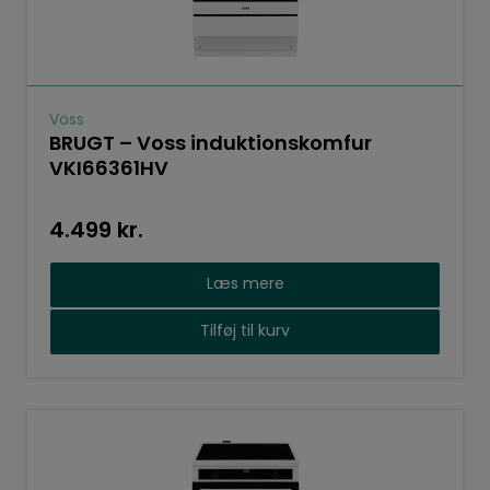
Voss
BRUGT – Voss induktionskomfur
VKI66361HV
4.499
kr.
Læs mere
Tilføj til kurv