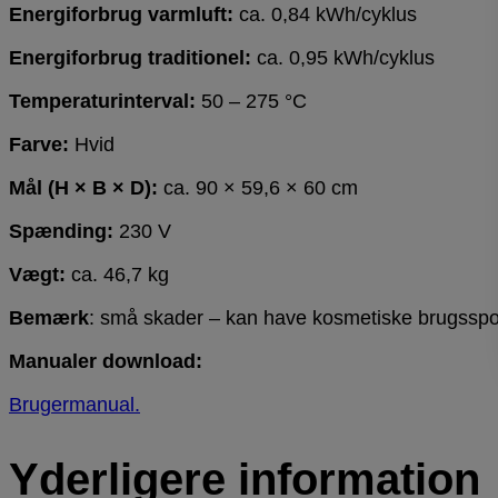
Energiforbrug varmluft:
ca. 0,84 kWh/cyklus
Energiforbrug traditionel:
ca. 0,95 kWh/cyklus
Temperaturinterval:
50 – 275 °C
Farve:
Hvid
Mål (H × B × D):
ca. 90 × 59,6 × 60 cm
Spænding:
230 V
Vægt:
ca. 46,7 kg
Bemærk
: små skader – kan have kosmetiske brugssp
Manualer download:
Brugermanual.
Yderligere information