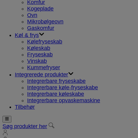
Komfur
Kogeplade
Ovn
Mikrobølgeovn
Gaskomfur
Køl & frys
Kølefryseskab
Køleskab
Fryseskab
Vinskab
Kummefryser
Integrerede produkter
Integrerbare fryseskabe
Integrerbare køle-fryseskabe
Integrerbare køleskabe
Integrerbare opvaskemaskine
Tilbehør
Søg produkter her