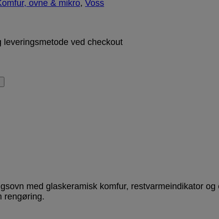
Komfur, ovne & mikro
,
Voss
g leveringsmetode ved checkout
+
ngsovn med glaskeramisk komfur, restvarmeindikator og e
m rengøring.