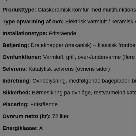
Produkttype:
Glaskeramisk komfur med multifunktion
Type opvarming af ovn:
Elektrisk varmluft / keramisk
Installationstype:
Fritstående
Betjening:
Drejeknapper (mekanisk) – klassisk frontbe
Ovnfunktioner:
Varmluft, grill, over-/undervarme (flere 
Selvrens:
Katalytisk selvrens (ovnens sider)
Indretning:
Ovnbelysning, medfølgende bageplader, bra
Sikkerhed:
Børnesikring på ovnlåge, restvarmeindikat
Placering:
Fritstående
Ovnrum netto (ltr):
72 liter
Energiklasse:
A