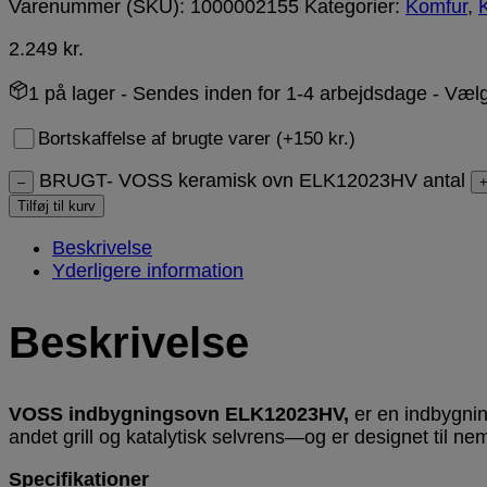
Varenummer (SKU):
1000002155
Kategorier:
Komfur
,
2.249
kr.
1 på lager
- Sendes inden for 1-4 arbejdsdage - Væl
Bortskaffelse af brugte varer (+150 kr.)
BRUGT- VOSS keramisk ovn ELK12023HV antal
–
Tilføj til kurv
Beskrivelse
Yderligere information
Beskrivelse
VOSS indbygningsovn ELK12023HV,
er en indbygni
andet grill og katalytisk selvrens—og er designet til ne
Specifikationer