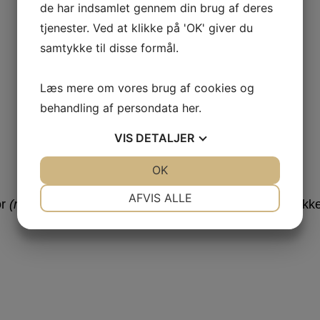
de har indsamlet gennem din brug af deres
tjenester. Ved at klikke på 'OK' giver du
samtykke til disse formål.
Læs mere om vores brug af cookies og
behandling af persondata
her
.
VIS
DETALJER
JA
NEJ
OK
JA
NEJ
NØDVENDIGE
PRÆFERENCER
AFVIS ALLE
or
(ridser, små buler el. mærker)
se billeder – leveres ikk
JA
NEJ
JA
NEJ
MARKETING
STATISTIK