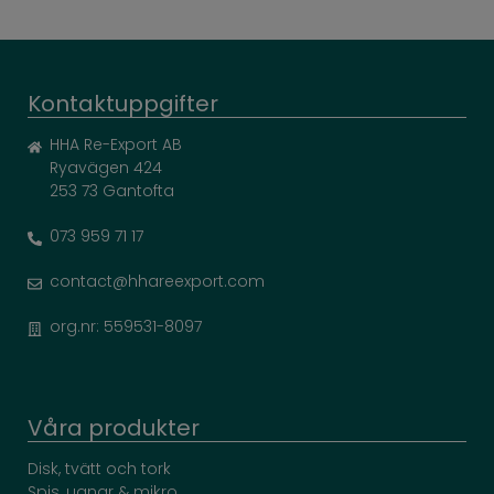
Kontaktuppgifter
HHA Re-Export AB
Ryavägen 424
253 73 Gantofta
073 959 71 17
contact@hhareexport.com
org.nr: 559531-8097
Våra produkter
Disk, tvätt och tork
Spis, ugnar & mikro