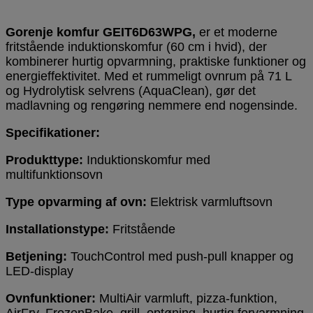
Gorenje komfur GEIT6D63WPG,
er et moderne
fritstående induktionskomfur (60 cm i hvid), der
kombinerer hurtig opvarmning, praktiske funktioner og
energieffektivitet. Med et rummeligt ovnrum på 71 L
og Hydrolytisk selvrens (AquaClean), gør det
madlavning og rengøring nemmere end nogensinde.
Specifikationer:
Produkttype:
Induktionskomfur med
multifunktionsovn
Type opvarming af ovn:
Elektrisk varmluftsovn
Installationstype:
Fritstående
Betjening:
TouchControl med push-pull knapper og
LED-display
Ovnfunktioner:
MultiAir varmluft, pizza-funktion,
AirFry, FrozenBake, grill, optøning, hurtig forvarmning,