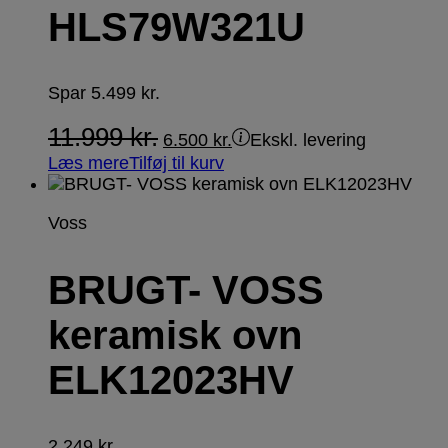
HLS79W321U
Spar
5.499
kr.
11.999
kr.
6.500
kr.
Ekskl. levering
Læs mere
Tilføj til kurv
Voss
BRUGT- VOSS
keramisk ovn
ELK12023HV
2.249
kr.