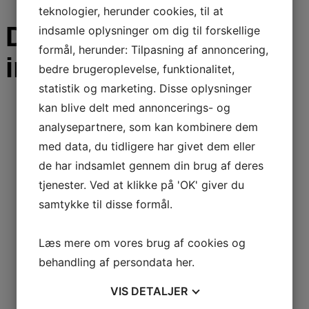
teknologier, herunder cookies, til at
Du kunne også være
indsamle oplysninger om dig til forskellige
formål, herunder: Tilpasning af annoncering,
interesseret i…
bedre brugeroplevelse, funktionalitet,
statistik og marketing. Disse oplysninger
kan blive delt med annoncerings- og
analysepartnere, som kan kombinere dem
Tilbehør
med data, du tidligere har givet dem eller
de har indsamlet gennem din brug af deres
Hybridstikprop 16A
tjenester. Ved at klikke på 'OK' giver du
samtykke til disse formål.
99
kr.
Læs mere om vores brug af cookies og
Læs mere
Tilføj til kurv
behandling af persondata
her
.
Tilbehør
VIS
DETALJER