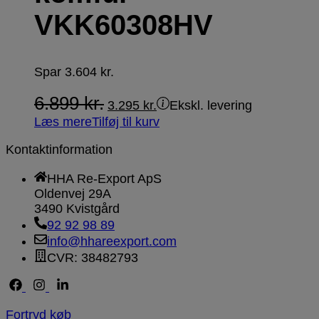
VKK60308HV
Spar
3.604
kr.
6.899
kr.
3.295
kr.
Ekskl. levering
Læs mere
Tilføj til kurv
Kontaktinformation
HHA Re-Export ApS
Oldenvej 29A
3490 Kvistgård
92 92 98 89
info@hhareexport.com
CVR: 38482793
Fortryd køb