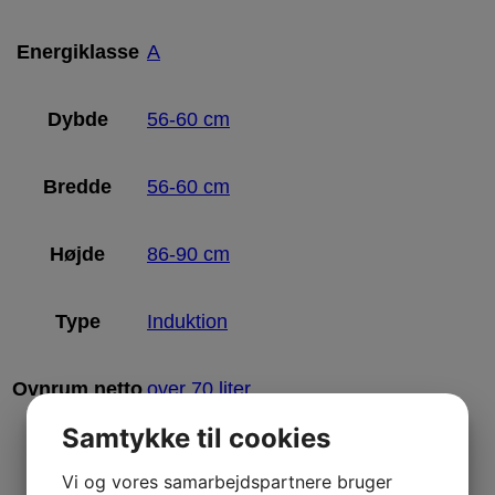
Energiklasse
A
Dybde
56-60 cm
Bredde
56-60 cm
Højde
86-90 cm
Type
Induktion
Ovnrum netto
over 70 liter
Samtykke til cookies
Selvrens
Hydrolyse (damp)
Vi og vores samarbejdspartnere bruger