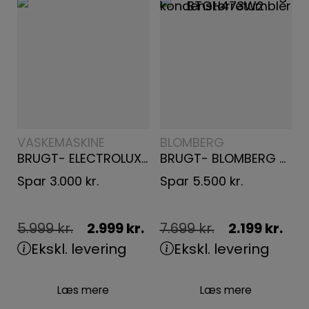
VASKEMASKINE
BLOMBERG
BRUGT- ELECTROLUX VASKE-TØRREMASKINE EW7W5247A2
BRUGT- BLOMBERG KONDENSTØRRETUMBLER BTGH473W2
Spar
3.000
kr.
Spar
5.500
kr.
5.999
kr.
2.999
kr.
7.699
kr.
2.199
kr.
Ekskl. levering
Ekskl. levering
Læs mere
Læs mere