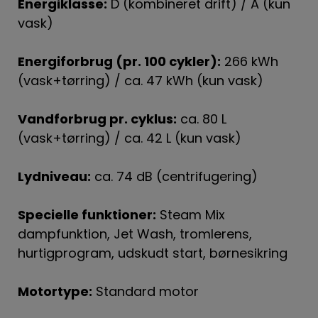
Energiklasse:
D (kombineret drift) / A (kun
vask)
Energiforbrug (pr. 100 cykler):
266 kWh
(vask+tørring) / ca. 47 kWh (kun vask)
Vandforbrug pr. cyklus:
ca. 80 L
(vask+tørring) / ca. 42 L (kun vask)
Lydniveau:
ca. 74 dB (centrifugering)
Specielle funktioner:
Steam Mix
dampfunktion, Jet Wash, tromlerens,
hurtigprogram, udskudt start, børnesikring
Motortype:
Standard motor