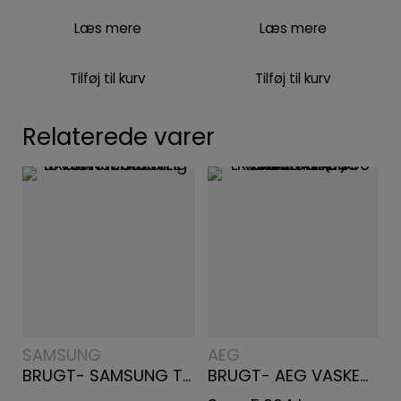
Læs mere
Læs mere
Tilføj til kurv
Tilføj til kurv
Relaterede varer
SAMSUNG
AEG
BRUGT- SAMSUNG TØRRETUMBLER DV90N62632WEE
BRUGT- AEG VASKEMASKINE LR733G94E (7000 PROSTEAM®)