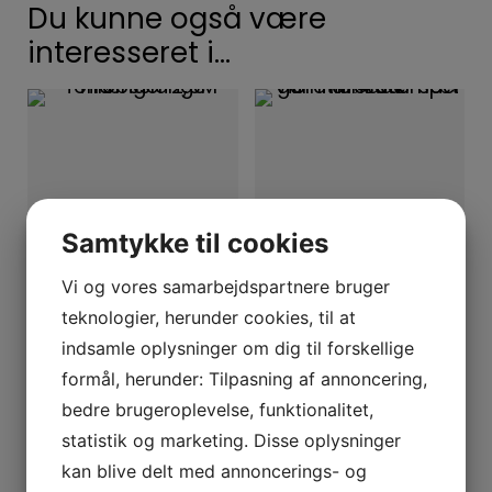
Du kunne også være
interesseret i…
Samtykke til cookies
Vi og vores samarbejdspartnere bruger
teknologier, herunder cookies, til at
TILBEHØR
TILBEHØR
indsamle oplysninger om dig til forskellige
TILLØBSSLANGE FORLÆNGER 2,5M
VIBRATIONSDÆMPER GUMMIFØDDER SÆT AF 4 STK
formål, herunder: Tilpasning af annoncering,
bedre brugeroplevelse, funktionalitet,
127
kr.
99
kr.
statistik og marketing. Disse oplysninger
kan blive delt med annoncerings- og
Læs mere
Læs mere