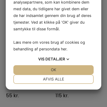
analysepartnere, som kan kombinere dem
med data, du tidligere har givet dem eller
Tilføj til kurv
Tilføj til kurv
de har indsamlet gennem din brug af deres
tjenester. Ved at klikke på 'OK' giver du
samtykke til disse formål.
Læs mere om vores brug af cookies og
behandling af persondata
her
.
VIS
DETALJER
JA
NEJ
OK
JA
NEJ
TILBEHØR
TILBEHØR
NØDVENDIGE
PRÆFERENCER
AFVIS ALLE
OPVASKEMASKINE OG VASKEMASKINE SALT 1KG
AFLØBSSLANGE FORLÆNGER 2,5M
JA
NEJ
JA
NEJ
MARKETING
STATISTIK
55
kr.
115
kr.