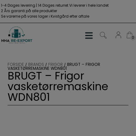
Hop
1-4 Dages levering | 14 Dages returret
Vi leverer i hele landet
til
2 Års garanti på alle produkter
Se varerne på vores lager i Kvistgård efter aftale
indholdet
0
0
FORSIDE
/
BRANDS
/
FRIGOR
/
BRUGT – FRIGOR
VASKETØRREMASKINE WDN801
BRUGT – Frigor
vasketørremaskine
WDN801