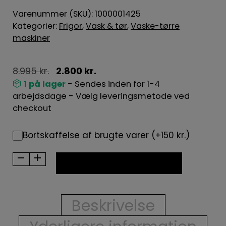
Varenummer (SKU):
1000001425
Kategorier:
Frigor
,
Vask & tør
,
Vaske-tørre
maskiner
8.995
kr.
2.800
kr.
1 på lager
- Sendes inden for 1-4
arbejdsdage - Vælg leveringsmetode ved
checkout
Bortskaffelse af brugte varer (+150 kr.)
–
+
BRUGT
TILFØJ TIL KURV
-
Frigor
vasketørremaskine
Beskrivelse
WDN801