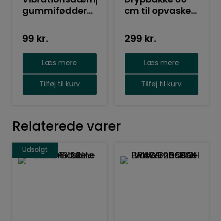
Vibrationsdæmper
Drypbakke 60
gummifødder
cm til opvaske-
sæt af 4 stk
&
vaskemaskiner
99
kr.
299
kr.
E2WHD600
Læs mere
Læs mere
Tilføj til kurv
Tilføj til kurv
Relaterede varer
Udsolgt