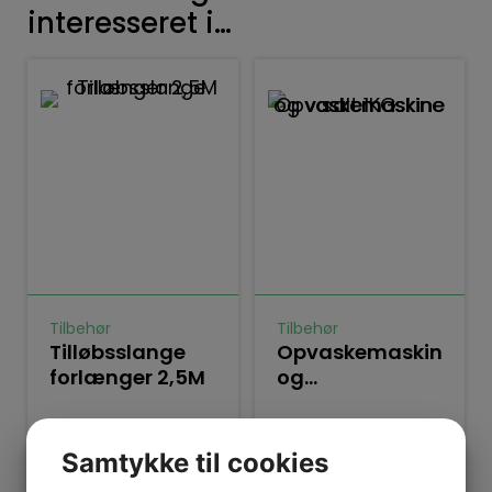
interesseret i…
Tilbehør
Tilbehør
Tilløbsslange
Opvaskemaskine
forlænger 2,5M
og
vaskemaskine
salt 1KG
127
kr.
55
kr.
Samtykke til cookies