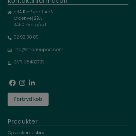
Kontaktinformation
HHA Re-Export ApS
Oldenvej 29A
3490 Kvistgård
92 92 98 89
info@hhareexport.com
CVR: 38482793
Fortryd køb
Produkter
Opvaskemaskine