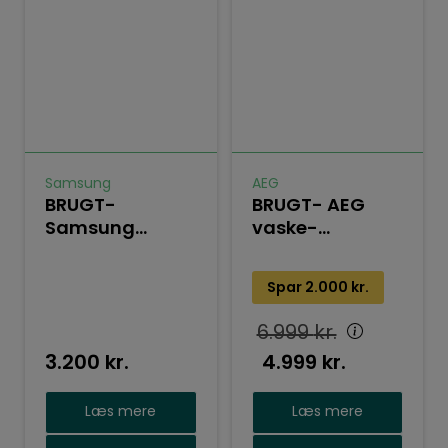
Samsung
AEG
BRUGT-
BRUGT- AEG
Samsung
vaske-
tørretumbler
tørremaskine
DV90N62632WEE
L7WDB861G
Spar
2.000
kr.
6.999
kr.
3.200
kr.
4.999
kr.
Læs mere
Læs mere