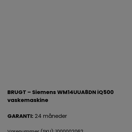
BRUGT – Siemens WM14UUA8DN iQ500
vaskemaskine
GARANTI:
24 måneder
Varenummer (SKU):
1000002062