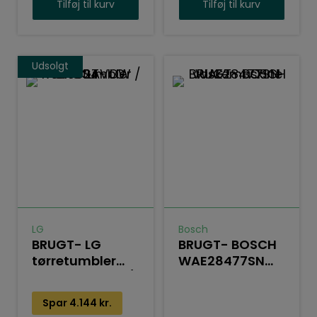
Tilføj til kurv
Tilføj til kurv
Udsolgt
LG
Bosch
BRUGT- LG
BRUGT- BOSCH
tørretumbler
WAE28477SN
RC80U2AVOW /
vaskemaskine
S4
Spar
4.144
kr.