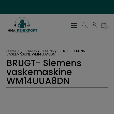
Hop
til
indholdet
0
0
FORSIDE
/
BRANDS
/
SIEMENS
/
BRUGT- SIEMENS
VASKEMASKINE WM14UUA8DN
BRUGT- Siemens
vaskemaskine
WM14UUA8DN