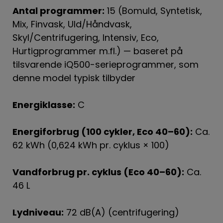
Antal programmer:
15 (Bomuld, Syntetisk,
Mix, Finvask, Uld/Håndvask,
Skyl/Centrifugering, Intensiv, Eco,
Hurtigprogrammer m.fl.) — baseret på
tilsvarende iQ500-serieprogrammer, som
denne model typisk tilbyder
Energiklasse:
C
Energiforbrug (100 cykler, Eco 40–60):
Ca.
62 kWh (0,624 kWh pr. cyklus × 100)
Vandforbrug pr. cyklus (Eco 40–60):
Ca.
46 L
Lydniveau:
72 dB(A) (centrifugering)