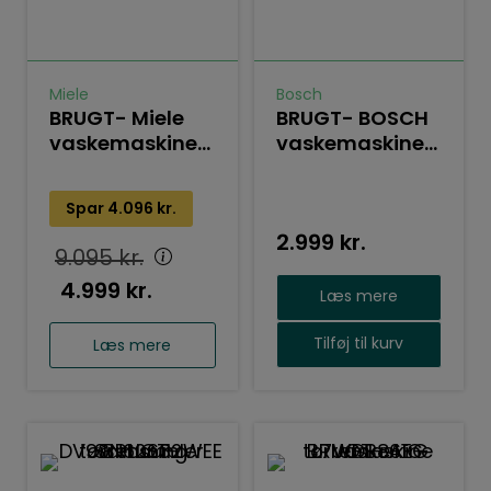
Miele
Bosch
BRUGT- Miele
BRUGT- BOSCH
vaskemaskine
vaskemaskine
WMB120
WAW32569SN
Spar
4.096
kr.
2.999
kr.
9.095
kr.
4.999
kr.
Læs mere
Tilføj til kurv
Læs mere