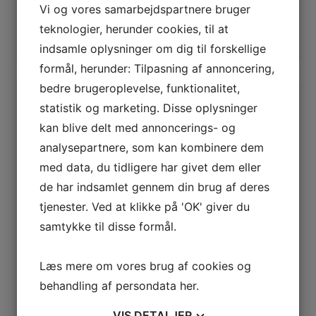
Læs mere
Læs mere
Vi og vores samarbejdspartnere bruger
teknologier, herunder cookies, til at
Tilføj til kurv
Tilføj til kurv
indsamle oplysninger om dig til forskellige
formål, herunder: Tilpasning af annoncering,
bedre brugeroplevelse, funktionalitet,
statistik og marketing. Disse oplysninger
kan blive delt med annoncerings- og
analysepartnere, som kan kombinere dem
med data, du tidligere har givet dem eller
de har indsamlet gennem din brug af deres
tjenester. Ved at klikke på 'OK' giver du
samtykke til disse formål.
Tilbehør
Tilbehør
Læs mere om vores brug af cookies og
Drypbakke 45
Afløbsslange
behandling af persondata
her
.
cm til opvaske-
forlænger 2,5M
&
VIS
DETALJER