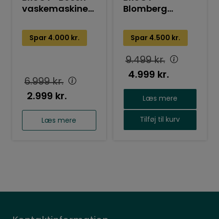
vaskemaskine
Blomberg
WGG1440TSN
tørretumbler
BTGF494RX
Spar
4.000
kr.
Spar
4.500
kr.
9.499
kr.
4.999
kr.
6.999
kr.
2.999
kr.
Læs mere
Tilføj til kurv
Læs mere