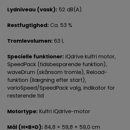
Lydniveau (vask):
52 dB(A)
Restfugtighed:
Ca. 53 %
Tromlevolumen:
63 L
Specielle funktioner:
iQdrive kulfri motor,
SpeedPack (tidsbesparende funktion),
waveDrum (skånsom tromle), Reload-
funktion (ilægning efter start),
varioSpeed/SpeedPack valg, indikator for
resterende tid
Motortype:
Kulfri iQdrive-motor
Mål (H×B×D):
84,8 × 59,8 × 59,0 cm