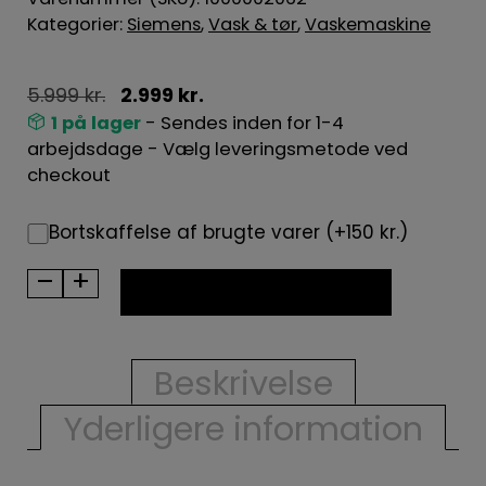
Kategorier:
Siemens
,
Vask & tør
,
Vaskemaskine
5.999
kr.
2.999
kr.
1 på lager
- Sendes inden for 1-4
arbejdsdage - Vælg leveringsmetode ved
checkout
Bortskaffelse af brugte varer (+150 kr.)
–
+
BRUGT-
TILFØJ TIL KURV
Siemens
vaskemaskine
WM14UUA8DN
Beskrivelse
antal
Yderligere information