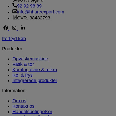
3490 Kvistgård
92 92 98 89
info@hhareexport.com
CVR: 38482793
Fortryd køb
Produkter
Opvaskemaskine
Vask & tør
Komfur, ovne & mikro
Køl & frys
Integrerede produkter
Information
Om os
Kontakt os
Handelsbetingelser