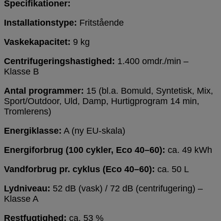
Specifikationer:
Installationstype:
Fritstående
Vaskekapacitet:
9 kg
Centrifugeringshastighed:
1.400 omdr./min –
Klasse B
Antal programmer:
15 (bl.a. Bomuld, Syntetisk, Mix,
Sport/Outdoor, Uld, Damp, Hurtigprogram 14 min,
Tromlerens)
Energiklasse:
A (ny EU-skala)
Energiforbrug (100 cykler, Eco 40–60):
ca. 49 kWh
Vandforbrug pr. cyklus (Eco 40–60):
ca. 50 L
Lydniveau:
52 dB (vask) / 72 dB (centrifugering) –
Klasse A
Restfugtighed:
ca. 53 %