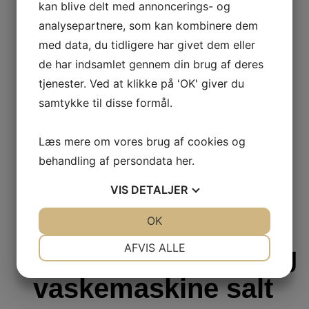
kan blive delt med annoncerings- og
analysepartnere, som kan kombinere dem
Tilbehør
med data, du tidligere har givet dem eller
de har indsamlet gennem din brug af deres
Tilløbsslange
tjenester. Ved at klikke på 'OK' giver du
forlænger 2,5M
samtykke til disse formål.
Læs mere om vores brug af cookies og
127
kr.
behandling af persondata
her
.
Læs mere
Tilføj til kurv
VIS
DETALJER
Tilbehør
JA
NEJ
OK
JA
NEJ
NØDVENDIGE
PRÆFERENCER
AFVIS ALLE
Opvaskemaskine og
JA
NEJ
JA
NEJ
vaskemaskine salt
MARKETING
STATISTIK