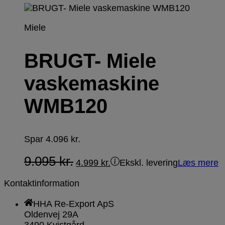
Miele
BRUGT- Miele
vaskemaskine
WMB120
Spar
4.096
kr.
9.095
kr.
4.999
kr.
Ekskl. levering
Læs mere
Kontaktinformation
HHA Re-Export ApS
Oldenvej 29A