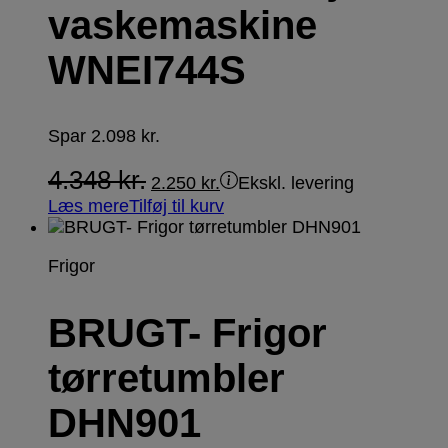
vaskemaskine
WNEI744S
Spar
2.098
kr.
4.348
kr.
2.250
kr.
Ekskl. levering
Læs mere
Tilføj til kurv
Frigor
BRUGT- Frigor
tørretumbler
DHN901