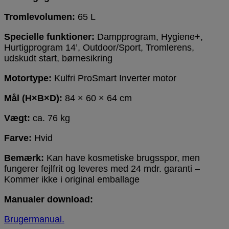
Tromlevolumen:
65 L
Specielle funktioner:
Dampprogram, Hygiene+,
Hurtigprogram 14’, Outdoor/Sport, Tromlerens,
udskudt start, børnesikring
Motortype:
Kulfri ProSmart Inverter motor
Mål (H×B×D):
84 × 60 × 64 cm
Vægt:
ca. 76 kg
Farve:
Hvid
Bemærk:
Kan have kosmetiske brugsspor, men
fungerer fejlfrit og leveres med 24 mdr. garanti –
Kommer ikke i original emballage
Manualer download:
Brugermanual.