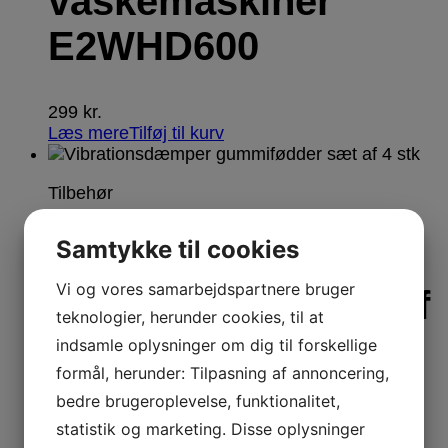
vaskemaskiner
E2WHD600
299
kr.
Læs mere
Tilføj til kurv
Tilbehør
Samtykke til cookies
Vibrationsdæmper
Vi og vores samarbejdspartnere bruger
gummifødder sæt af
teknologier, herunder cookies, til at
4 stk
indsamle oplysninger om dig til forskellige
formål, herunder: Tilpasning af annoncering,
bedre brugeroplevelse, funktionalitet,
99
kr.
statistik og marketing. Disse oplysninger
Læs mere
Tilføj til kurv