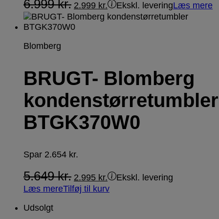
6.999
kr.
2.999
kr.
Ekskl. levering
Læs mere
Blomberg
BRUGT- Blomberg
kondenstørretumbler
BTGK370W0
Spar
2.654
kr.
5.649
kr.
2.995
kr.
Ekskl. levering
Læs mere
Tilføj til kurv
Udsolgt