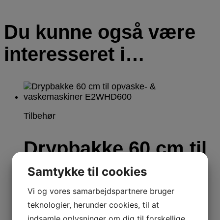
Du kunne også være
interesseret i…
Tilbehør
Drypbakke 60 cm til
opvaske- &
Samtykke til cookies
vaskemaskiner
Vi og vores samarbejdspartnere bruger
teknologier, herunder cookies, til at
E2WHD600
indsamle oplysninger om dig til forskellige