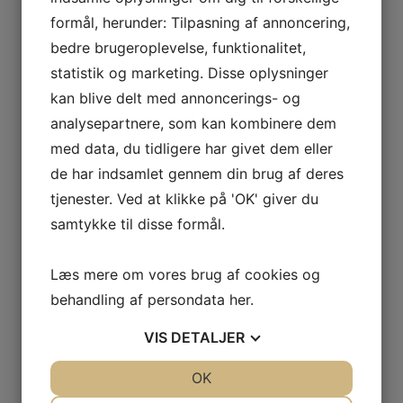
formål, herunder: Tilpasning af annoncering,
bedre brugeroplevelse, funktionalitet,
299
kr.
Læs mere
Tilføj til kurv
statistik og marketing. Disse oplysninger
kan blive delt med annoncerings- og
Tilbehør
analysepartnere, som kan kombinere dem
med data, du tidligere har givet dem eller
Hybridstikprop 16A
de har indsamlet gennem din brug af deres
tjenester. Ved at klikke på 'OK' giver du
samtykke til disse formål.
99
kr.
Læs mere
Tilføj til kurv
Læs mere om vores brug af cookies og
behandling af persondata
her
.
Tilbehør
VIS
DETALJER
JA
NEJ
OK
JA
NEJ
Drypbakke 45 cm til