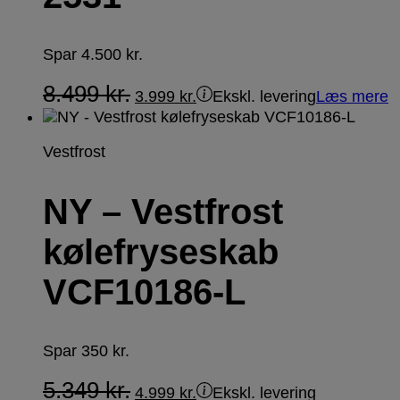
Spar
4.500
kr.
8.499
kr.
3.999
kr.
Ekskl. levering
Læs mere
Vestfrost
NY – Vestfrost
kølefryseskab
VCF10186-L
Spar
350
kr.
5.349
kr.
4.999
kr.
Ekskl. levering