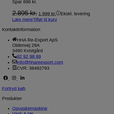
Spar
896
kr.
2.895
kr.
1.999
kr.
Ekskl. levering
Læs mere
Tilføj til kurv
Kontaktinformation
HHA Re-Export ApS
Oldenvej 29A
3490 Kvistgård
92 92 98 89
info@hhareexport.com
CVR: 38482793
Fortryd køb
Produkter
Opvaskemaskine
Vask & tør