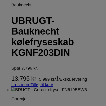
Bauknecht
UBRUGT-
Bauknecht
kølefryseskab
KGNF203DIN
Spar
7.796
kr.
13.795
kr.
5.999
kr.
Ekskl. levering
Læs mere
Tilføj til kurv
Gorenje