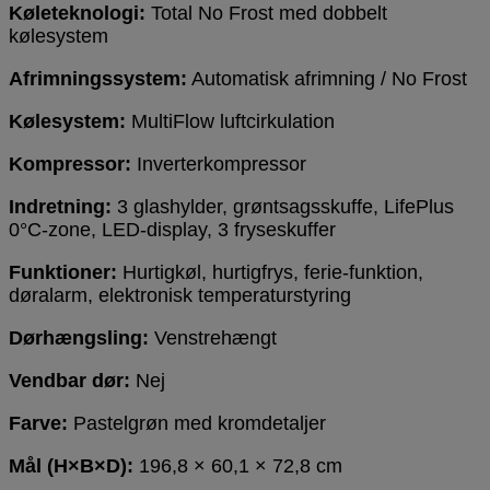
Køleteknologi:
Total No Frost med dobbelt
kølesystem
Afrimningssystem:
Automatisk afrimning / No Frost
Kølesystem:
MultiFlow luftcirkulation
Kompressor:
Inverterkompressor
Indretning:
3 glashylder, grøntsagsskuffe, LifePlus
0°C-zone, LED-display, 3 fryseskuffer
Funktioner:
Hurtigkøl, hurtigfrys, ferie-funktion,
døralarm, elektronisk temperaturstyring
Dørhængsling:
Venstrehængt
Vendbar dør:
Nej
Farve:
Pastelgrøn med kromdetaljer
Mål (H×B×D):
196,8 × 60,1 × 72,8 cm