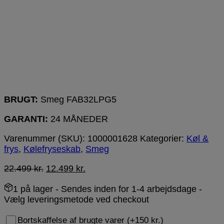
BRUGT:
Smeg FAB32LPG5
GARANTI:
24 MÅNEDER
Varenummer (SKU):
1000001628
Kategorier:
Køl &
frys
,
Kølefryseskab
,
Smeg
22.499
kr.
12.499
kr.
1 på lager
- Sendes inden for 1-4 arbejdsdage -
Vælg leveringsmetode ved checkout
Bortskaffelse af brugte varer (+150 kr.)