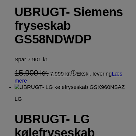
UBRUGT- Siemens
fryseskab
GS58NDWDP
Spar
7.901
kr.
15.900
kr.
7.999
kr.
Ekskl. levering
Læs
mere
LG
UBRUGT- LG
kølefryseskab