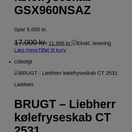
GSX960NSAZ
Spar
5.005
kr.
17.000
kr.
11.995
kr.
Ekskl. levering
Læs mere
Tilføj til kurv
Udsolgt
Liebherr
BRUGT – Liebherr
kølefryseskab CT
2531