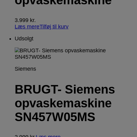
opvaskemaskine
3.999
kr.
Læs mere
Tilføj til kurv
Udsolgt
Siemens
BRUGT- Siemens
opvaskemaskine
SN457W05MS
2.999
kr.
Læs mere