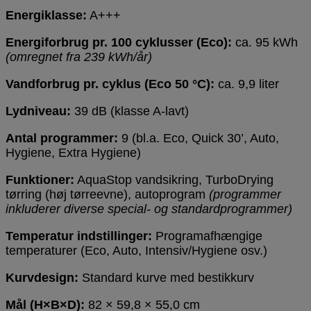
Energiklasse:
A+++
Energiforbrug pr. 100 cyklusser (Eco):
ca. 95 kWh
(omregnet fra 239 kWh/år)
Vandforbrug pr. cyklus (Eco 50 °C):
ca. 9,9 liter
Lydniveau:
39 dB (klasse A-lavt)
Antal programmer:
9 (bl.a. Eco, Quick 30’, Auto,
Hygiene, Extra Hygiene)
Funktioner:
AquaStop vandsikring, TurboDrying
tørring (høj tørreevne), autoprogram
(programmer
inkluderer diverse special- og standardprogrammer)
Temperatur indstillinger:
Programafhængige
temperaturer (Eco, Auto, Intensiv/Hygiene osv.)
Kurvdesign:
Standard kurve med bestikkurv
Mål (H×B×D):
82 × 59,8 × 55,0 cm