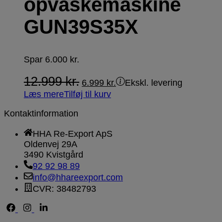
opvaskemaskine
GUN39S35X
Spar
6.000
kr.
12.999
kr.
6.999
kr.
Ekskl. levering
Læs mere
Tilføj til kurv
Kontaktinformation
HHA Re-Export ApS
Oldenvej 29A
3490 Kvistgård
92 92 98 89
info@hhareexport.com
CVR: 38482793