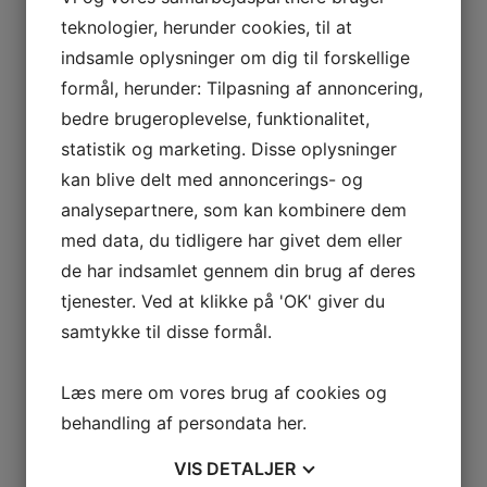
forlænger 2,5M
teknologier, herunder cookies, til at
indsamle oplysninger om dig til forskellige
formål, herunder: Tilpasning af annoncering,
115
kr.
Læs mere
Tilføj til kurv
bedre brugeroplevelse, funktionalitet,
statistik og marketing. Disse oplysninger
kan blive delt med annoncerings- og
Tilbehør
analysepartnere, som kan kombinere dem
med data, du tidligere har givet dem eller
Drypbakke 60 cm til
de har indsamlet gennem din brug af deres
tjenester. Ved at klikke på 'OK' giver du
opvaske- &
samtykke til disse formål.
vaskemaskiner
Læs mere om vores brug af cookies og
E2WHD600
behandling af persondata
her
.
VIS
DETALJER