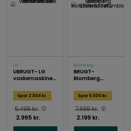
LG
Blomberg
UBRUGT- LG
BRUGT-
vaskemaskine
Blomberg
FV34JNS0A
kondenstørretumble
BTGH473W2
Spar
2.504
kr.
Spar
5.500
kr.
5.499
kr.
7.699
kr.
2.995
kr.
2.199
kr.