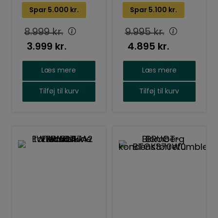
DV90T6240LH/S4
Spar
5.000
kr.
Spar
5.100
kr.
8.999
kr.
9.995
kr.
3.999
kr.
4.895
kr.
Læs mere
Læs mere
Tilføj til kurv
Tilføj til kurv