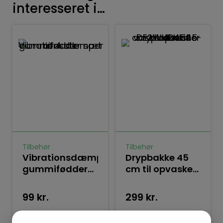
interesseret i…
Tilbehør
Tilbehør
Vibrationsdæmper
Drypbakke 45
gummifødder
cm til opvaske-
sæt af 4 stk
&
vaskemaskiner
99
kr.
299
kr.
E2WHD450
Læs mere
Læs mere