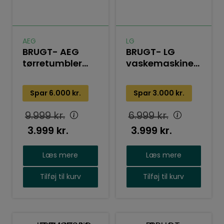
AEG
LG
BRUGT- AEG
BRUGT- LG
tørretumbler
vaskemaskine
TR832W84G
K4WV408S1W
(AbsoluteCare®-
Spar
6.000
kr.
Spar
3.000
kr.
serie)
9.999
kr.
6.999
kr.
3.999
kr.
3.999
kr.
Læs mere
Læs mere
Tilføj til kurv
Tilføj til kurv