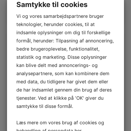
Samtykke til cookies
Tilføj til kurv
Tilføj til kurv
Vi og vores samarbejdspartnere bruger
teknologier, herunder cookies, til at
indsamle oplysninger om dig til forskellige
formål, herunder: Tilpasning af annoncering,
bedre brugeroplevelse, funktionalitet,
statistik og marketing. Disse oplysninger
kan blive delt med annoncerings- og
analysepartnere, som kan kombinere dem
med data, du tidligere har givet dem eller
de har indsamlet gennem din brug af deres
tjenester. Ved at klikke på 'OK' giver du
Tilbehør
Tilbehør
samtykke til disse formål.
Opvaskemaskine
Drypbakke 60
og
cm til opvaske-
Læs mere om vores brug af cookies og
vaskemaskine
&
behandling af persondata
her
.