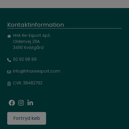
Kontaktinformation
HHA Re-Export ApS
Oldenvej 29A
3490 Kvistgård
92 92 98 89
info@hhareexport.com
CVR: 38482793
Fortryd køb