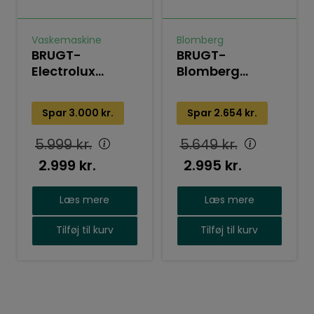
Vaskemaskine
Blomberg
BRUGT-
BRUGT-
Electrolux
Blomberg
vaske-
kondenstørretumble
tørremaskine
BTGK370W0
Spar
3.000
kr.
Spar
2.654
kr.
EW7W5247A2
5.999
kr.
5.649
kr.
2.999
kr.
2.995
kr.
Læs mere
Læs mere
Tilføj til kurv
Tilføj til kurv