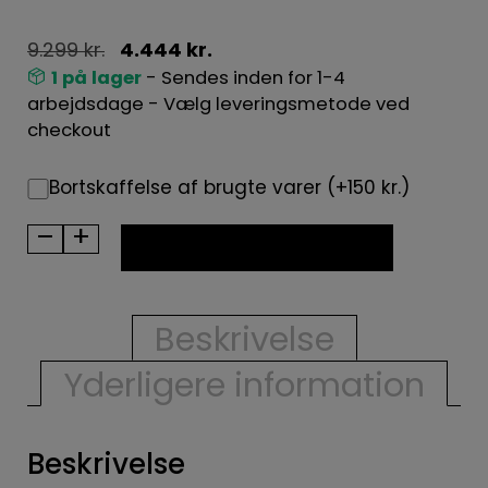
9.299
kr.
4.444
kr.
1 på lager
- Sendes inden for 1-4
arbejdsdage - Vælg leveringsmetode ved
checkout
Bortskaffelse af brugte varer (+150 kr.)
–
+
BRUGT
TILFØJ TIL KURV
-
Electrolux
kondenstørretumbler
Beskrivelse
EDI743R95R
Yderligere information
antal
Beskrivelse