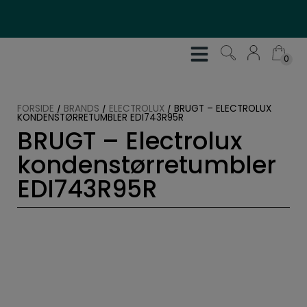
Hop
til
indholdet
0
0
FORSIDE
/
BRANDS
/
ELECTROLUX
/
BRUGT – ELECTROLUX
KONDENSTØRRETUMBLER EDI743R95R
BRUGT – Electrolux
kondenstørretumbler
EDI743R95R