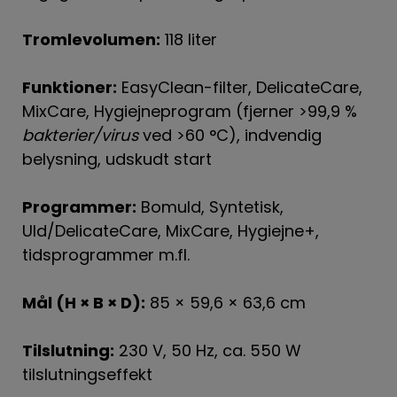
Tromlevolumen:
118 liter
Funktioner:
EasyClean-filter, DelicateCare,
MixCare, Hygiejneprogram (fjerner >99,9 %
bakterier/virus
ved >60 °C), indvendig
belysning, udskudt start
Programmer:
Bomuld, Syntetisk,
Uld/DelicateCare, MixCare, Hygiejne+,
tidsprogrammer m.fl.
Mål (H × B × D):
85 × 59,6 × 63,6 cm
Tilslutning:
230 V, 50 Hz, ca. 550 W
tilslutningseffekt