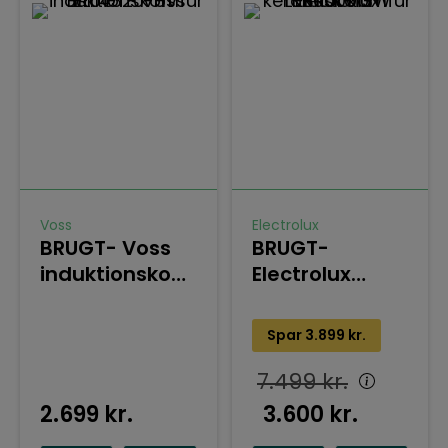
Voss
Electrolux
BRUGT- Voss
BRUGT-
induktionskomfur
Electrolux
ELI14320-HV
keramisk
komfur
Spar
3.899
kr.
LKR60001SW
7.499
kr.
2.699
kr.
3.600
kr.