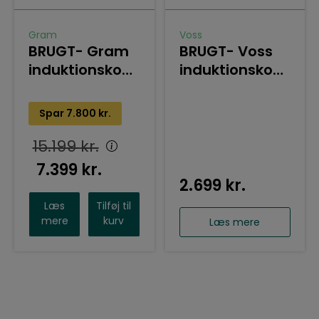
Gram
Voss
BRUGT- Gram
BRUGT- Voss
induktionskomfur
induktionskomfur
20kpi674 x
ELI14320-HV
Spar
7.800
kr.
15.199
kr.
7.399
kr.
2.699
kr.
Læs
Tilføj til
mere
kurv
Læs mere