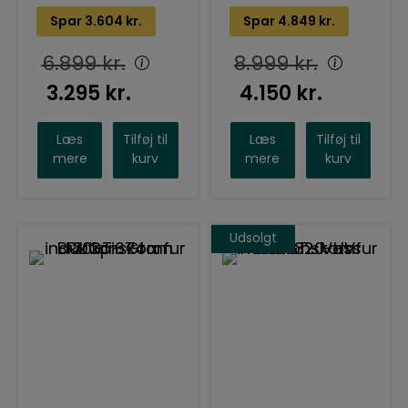
ny
Spar
3.604
kr.
Spar
4.849
kr.
6.899
kr.
8.999
kr.
3.295
kr.
4.150
kr.
Læs
Tilføj til
Læs
Tilføj til
mere
kurv
mere
kurv
Udsolgt