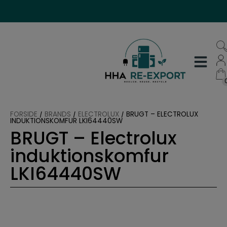
Hop
til
indholdet
FORSIDE
/
BRANDS
/
ELECTROLUX
/
BRUGT – ELECTROLUX
INDUKTIONSKOMFUR LKI64440SW
BRUGT – Electrolux
induktionskomfur
LKI64440SW