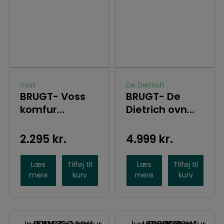
Voss
De Dietrich
BRUGT- Voss
BRUGT- De
komfur
Dietrich ovn
ELK13024-HV
DOP8785BB –
Næsten som
2.295
kr.
4.999
kr.
ny
Læs
Tilføj til
Læs
Tilføj til
mere
kurv
mere
kurv