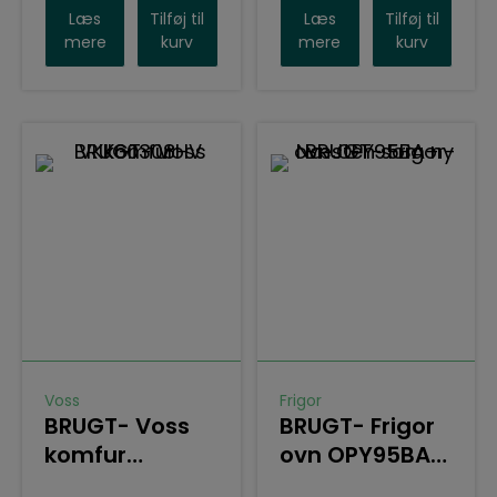
Læs
Tilføj til
Læs
Tilføj til
mere
kurv
mere
kurv
Voss
Frigor
BRUGT- Voss
BRUGT- Frigor
komfur
ovn OPY95BA+
VKK60308HV
– Næsten som