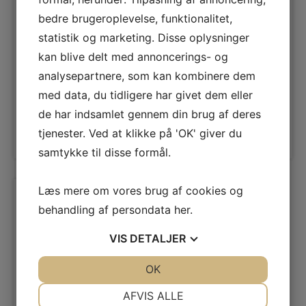
Tilbehør
Tilbehør
bedre brugeroplevelse, funktionalitet,
Tilslutningskabel
Ovnrens 500
statistik og marketing. Disse oplysninger
til komfur 1,5M
ml
kan blive delt med annoncerings- og
analysepartnere, som kan kombinere dem
129
kr.
69
kr.
med data, du tidligere har givet dem eller
de har indsamlet gennem din brug af deres
Læs
Tilføj til
Læs
Tilføj til
mere
kurv
mere
kurv
tjenester. Ved at klikke på 'OK' giver du
samtykke til disse formål.
Læs mere om vores brug af cookies og
behandling af persondata
her
.
VIS
DETALJER
JA
NEJ
OK
JA
NEJ
NØDVENDIGE
PRÆFERENCER
AFVIS ALLE