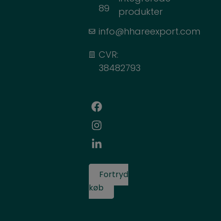
89
produkter
info@hhareexport.com
CVR:
38482793
Fortryd
køb