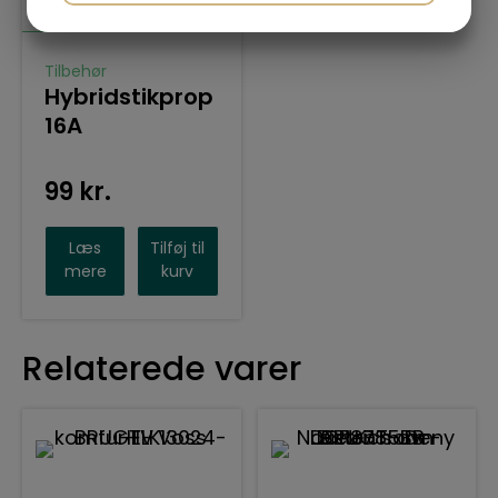
JA
NEJ
JA
NEJ
MARKETING
STATISTIK
Tilbehør
Hybridstikprop
16A
99
kr.
Læs
Tilføj til
mere
kurv
Relaterede varer