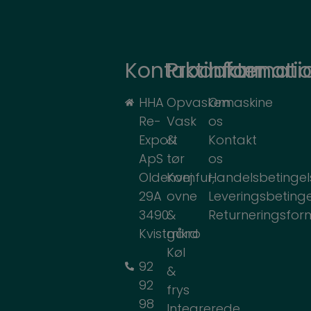
Kontaktinformati
Produkter
Informati
HHA
Opvaskemaskine
Om
Re-
Vask
os
Export
&
Kontakt
ApS
tør
os
Oldenvej
Komfur,
Handelsbetingel
29A
ovne
Leveringsbetinge
3490
&
Returneringsfor
Kvistgård
mikro
Køl
92
&
92
frys
98
Integrerede