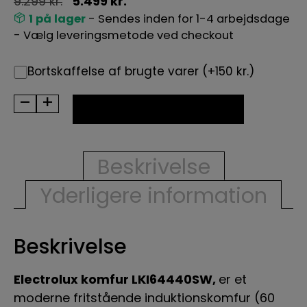
9.299
kr.
5.499
kr.
1 på lager
- Sendes inden for 1-4 arbejdsdage
- Vælg leveringsmetode ved checkout
Bortskaffelse af brugte varer (+150 kr.)
–
+
BRUGT
TILFØJ TIL KURV
-
Electrolux
induktionskomfur
Beskrivelse
LKI64440SW
Yderligere information
antal
Beskrivelse
Electrolux komfur LKI64440SW,
er et
moderne fritstående induktionskomfur (60