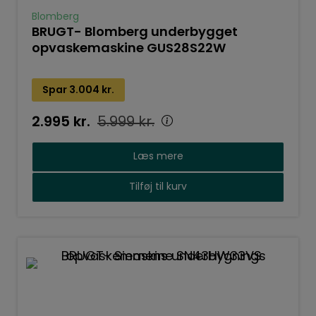
Blomberg
BRUGT- Blomberg underbygget
opvaskemaskine GUS28S22W
Spar
3.004
kr.
2.995
kr.
5.999
kr.
Læs mere
Tilføj til kurv