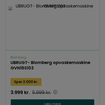
Blomberg
UBRUGT- Blomberg opvaskemaskine
GVN16S103
Spar
2.000
kr.
3.999
kr.
5.999
kr.
Læs mere