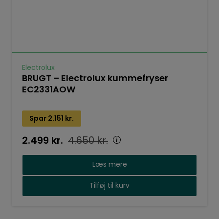
Electrolux
BRUGT – Electrolux kummefryser
EC2331AOW
Spar
2.151
kr.
2.499
kr.
4.650
kr.
Læs mere
Tilføj til kurv