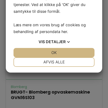
Læs mere
tjenester. Ved at klikke på 'OK' giver du
Tilføj til kurv
samtykke til disse formål.
Læs mere om vores brug af cookies og
behandling af persondata
her
.
VIS
DETALJER
JA
NEJ
OK
JA
NEJ
NØDVENDIGE
PRÆFERENCER
AFVIS ALLE
JA
NEJ
JA
NEJ
MARKETING
STATISTIK
Blomberg
BRUGT- Blomberg opvaskemaskine
GVN16S103