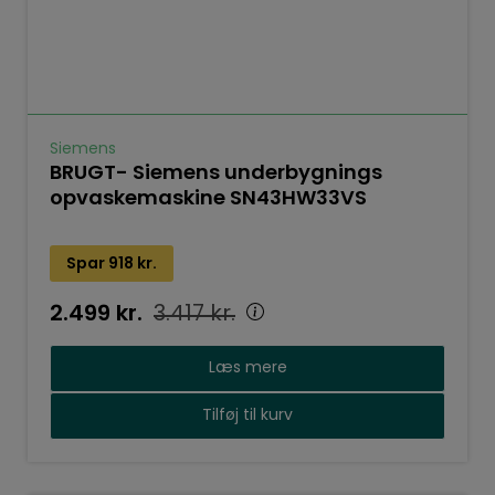
Siemens
BRUGT- Siemens underbygnings
opvaskemaskine SN43HW33VS
Spar
918
kr.
2.499
kr.
3.417
kr.
Læs mere
Tilføj til kurv