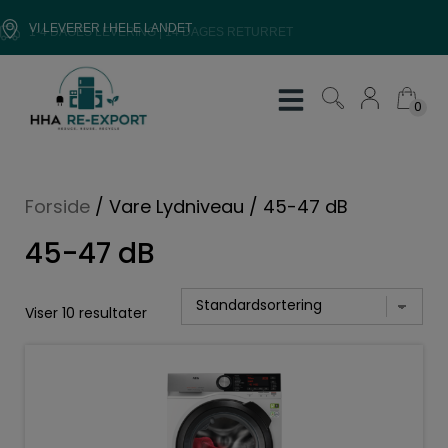
Hop
VI LEVERER I HELE LANDET
1-4 DAGES LEVERING | 14 DAGES RETURRET
til
indholdet
0
0
Forside
/
Vare Lydniveau
/
45-47 dB
45-47 dB
Viser 10 resultater