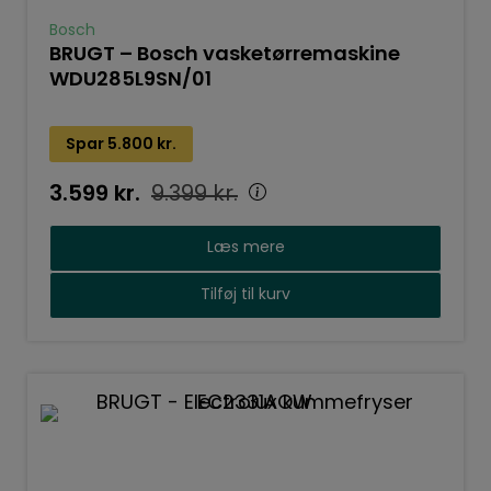
Bosch
BRUGT – Bosch vasketørremaskine
WDU285L9SN/01
Spar
5.800
kr.
3.599
kr.
9.399
kr.
Læs mere
Tilføj til kurv