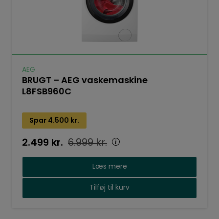
AEG
BRUGT – AEG vaskemaskine
L8FSB960C
Spar
4.500
kr.
2.499
kr.
6.999
kr.
Læs mere
Tilføj til kurv