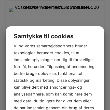
Samtykke til cookies
Vi og vores samarbejdspartnere bruger
teknologier, herunder cookies, til at
indsamle oplysninger om dig til forskellige
Siemens
formål, herunder: Tilpasning af annoncering,
BRUGT – Siemens kombineret
vasketørremaskine WD14U5E1DN
bedre brugeroplevelse, funktionalitet,
IQ500
statistik og marketing. Disse oplysninger
kan blive delt med annoncerings- og
Spar
5.000
kr.
analysepartnere, som kan kombinere dem
3.999
kr.
8.999
kr.
med data, du tidligere har givet dem eller
de har indsamlet gennem din brug af deres