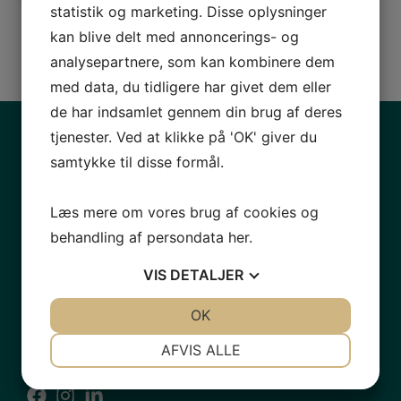
statistik og marketing. Disse oplysninger
kan blive delt med annoncerings- og
analysepartnere, som kan kombinere dem
med data, du tidligere har givet dem eller
de har indsamlet gennem din brug af deres
tjenester. Ved at klikke på 'OK' giver du
Kontaktinformation
samtykke til disse formål.
HHA Re-Export ApS
Oldenvej 29A
Læs mere om vores brug af cookies og
3490 Kvistgård
behandling af persondata
her
.
92 92 98 89
VIS
DETALJER
info@hhareexport.com
JA
NEJ
OK
JA
NEJ
CVR: 38482793
NØDVENDIGE
PRÆFERENCER
AFVIS ALLE
JA
NEJ
JA
NEJ