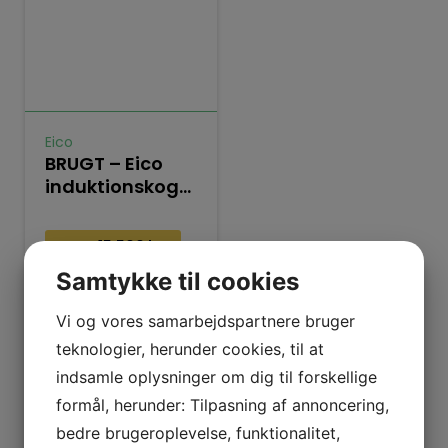
Eico
BRUGT – Eico
induktionskogeplade
80 IQWF
Spar
15.500
kr.
Samtykke til cookies
20.995
kr.
Vi og vores samarbejdspartnere bruger
5.495
kr.
teknologier, herunder cookies, til at
Læs mere
indsamle oplysninger om dig til forskellige
formål, herunder: Tilpasning af annoncering,
Tilføj til kurv
bedre brugeroplevelse, funktionalitet,