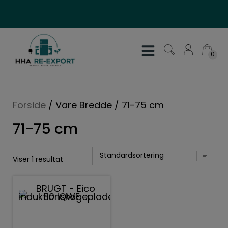
Hop
til
indholdet
0
0
Forside
/
Vare Bredde
/
71-75 cm
71-75 cm
Viser 1 resultat