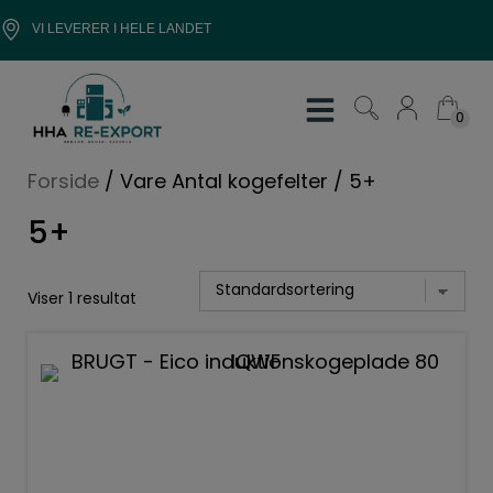
Hop
VI LEVERER I HELE LANDET
til
indholdet
0
0
Forside
/
Vare Antal kogefelter
/
5+
5+
Viser 1 resultat