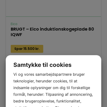
Eico
BRUGT – Eico induktionskogeplade 80
IQWF
Spar
15.500
kr.
5.495
kr.
20.995
kr.
Samtykke til cookies
Læs mere
Vi og vores samarbejdspartnere bruger
teknologier, herunder cookies, til at
Tilføj til kurv
indsamle oplysninger om dig til forskellige
formål, herunder: Tilpasning af annoncering,
bedre brugeroplevelse, funktionalitet,