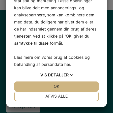
statistik og marketing. Disse oplysninger
kan blive delt med annoncerings- og
analysepartnere, som kan kombinere dem
med data, du tidligere har givet dem eller
Kontaktinformation
de har indsamlet gennem din brug af deres
HHA Re-Export ApS
tjenester. Ved at klikke på 'OK' giver du
Oldenvej 29A
samtykke til disse formål.
3490 Kvistgård
92 92 98 89
Læs mere om vores brug af cookies og
behandling af persondata
her
.
info@hhareexport.com
VIS
DETALJER
CVR: 38482793
JA
NEJ
OK
JA
NEJ
NØDVENDIGE
PRÆFERENCER
AFVIS ALLE
JA
NEJ
JA
NEJ
Fortryd køb
MARKETING
STATISTIK